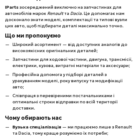
IParts
зосереджений виключно на запчастинах для
автомобілів марок
Renault
та
Dacia
. Це допомагає нам
досконало знати моделі, комплектації та типові вузли
цих авто, щоб підбирати деталі максимально точно.
Що ми пропонуємо
Широкий асортимент — від доступних аналогів до
високоякісних оригінальних деталей;
Запчастини для ходової частини, двигуна, трансмісії,
електрики, кузова, витратні матеріали та аксесуари;
Професійна допомога у підборі деталей з
урахуванням моделі, року випуску та модифікації
авто;
Співпраця з перевіреними постачальниками і
оптимальні строки відправки по всій території
доставки.
Чому обирають нас
Вузька спеціалізація
— ми працюємо лише з Renault
та Dacia, тому краще розуміємо їх потреби;