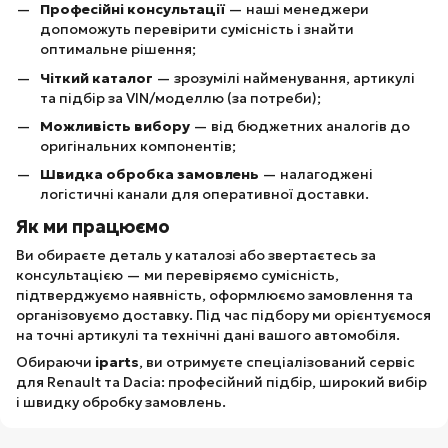
Професійні консультації
— наші менеджери
допоможуть перевірити сумісність і знайти
оптимальне рішення;
Чіткий каталог
— зрозумілі найменування, артикулі
та підбір за VIN/моделлю (за потреби);
Можливість вибору
— від бюджетних аналогів до
оригінальних компонентів;
Швидка обробка замовлень
— налагоджені
логістичні канали для оперативної доставки.
Як ми працюємо
Ви обираєте деталь у каталозі або звертаєтесь за
консультацією — ми перевіряємо сумісність,
підтверджуємо наявність, оформлюємо замовлення та
організовуємо доставку. Під час підбору ми орієнтуємося
на точні артикулі та технічні дані вашого автомобіля.
Обираючи
iparts
, ви отримуєте спеціалізований сервіс
для Renault та Dacia: професійний підбір, широкий вибір
і швидку обробку замовлень.