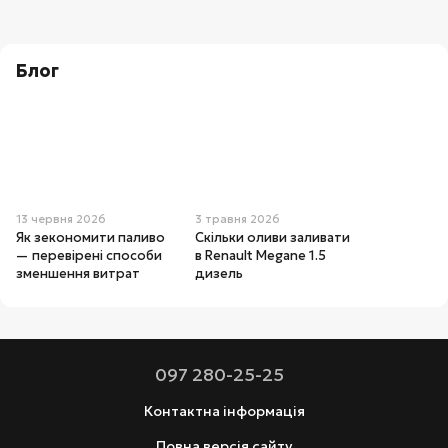
Блог
13 червня 2026
3 травня 2026
Як зекономити паливо
Скільки оливи заливати
— перевірені способи
в Renault Megane 1.5
зменшення витрат
дизель
097 280-25-25
Контактна інформація
Повна версія сайту