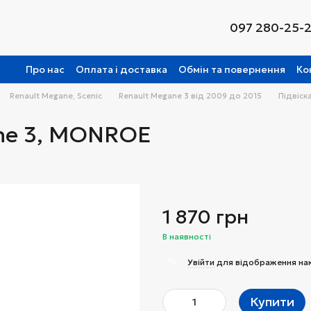
097 280-25-
Про нас
Оплата і доставка
Обмін та повернення
Ко
Renault Megane, Scenic
Renault Megane 3 від 2009 до 2015
Підвіск
ne 3, MONROE
1 870 грн
В наявності
%
Увійти
для відображення на
Купити