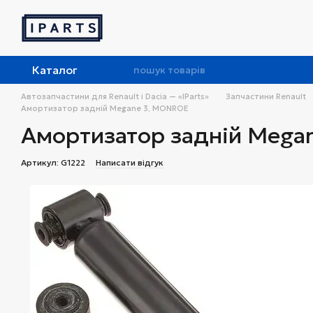
Перейти до основного контенту
Каталог
Автозапчастини для Renault і Dacia — «IParts»
Запчастини Renault
Амортизатор задній Megane 3, MONROE
Амортизатор задній Mega
Артикул: G1222
Написати відгук