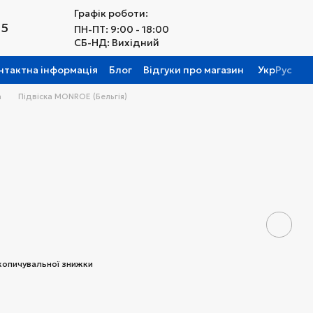
Графік роботи:
25
ПН-ПТ: 9:00 - 18:00
СБ-НД: Вихідний
нтактна інформація
Блог
Відгуки про магазин
Укр
Рус
а
Підвіска MONROE (Бельгія)
копичувальної знижки