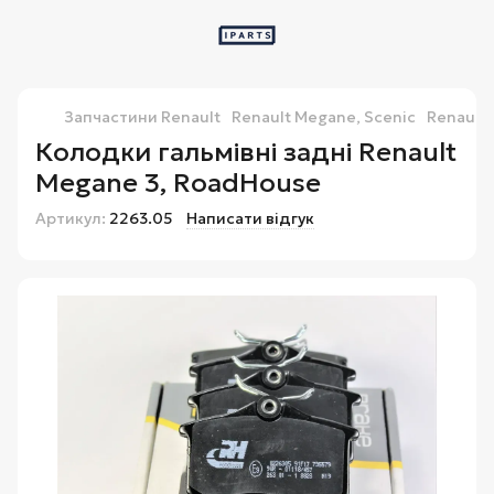
Запчастини Renault
Renault Megane, Scenic
Renault 
Колодки гальмівні задні Renault
Megane 3, RoadHouse
Артикул:
2263.05
Написати відгук