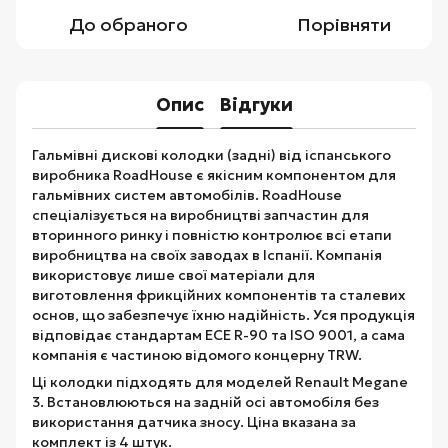
До обраного
Порівняти
Опис
Відгуки
Гальмівні дискові колодки (задні) від іспанського
виробника RoadHouse є якісним компонентом для
гальмівних систем автомобілів. RoadHouse
спеціалізується на виробництві запчастин для
вторинного ринку і повністю контролює всі етапи
виробництва на своїх заводах в Іспанії. Компанія
використовує лише свої матеріали для
виготовлення фрикційних компонентів та сталевих
основ, що забезпечує їхню надійність. Уся продукція
відповідає стандартам ECE R-90 та ISO 9001, а сама
компанія є частиною відомого концерну TRW.
Ці колодки підходять для моделей Renault Megane
3. Встановлюються на задній осі автомобіля без
використання датчика зносу. Ціна вказана за
комплект із 4 штук.