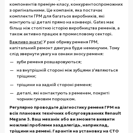
компонентів преміум-класу, конкурентоспроможних
з оригінальними. Це компанія, яка постачає
комплекти ГРМ для багатьох виробників, які
монтують ці деталі прямо на конвеєрі. Gates має
більш ніж столітню історію виробництва ременів, а
також активно працює в промисловому секторі.
Важливо знати!
У разі обриву ременя ГРМ,
капітальний ремонт двигуна буде неминучим. Тому
слід звернути увагу на ознаки зносу ременя:
зуби ременя розшаровуються;
на внутрішній стороні між зубцями з'являються
тріщини;
тріщини на задній стороні ременя;
деталі, які контактують з ременем, покриті
чорним гумовим порошком.
Регулярно проводьте діагностику ременя ГРМ на
всіх планових технічних обслуговуваннях Renault
Megane 3. Ваш механік або ви зможете виявити
можливі проблеми заздалегідь, наприклад,
тріщини на ремені. Гарантія на установку на СТО