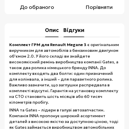
До обраного
Порівняти
Опис
Відгуки
Комплект ГРМ для Renault Megane 3
є оригінальним
виручником для автомобілів з бензиновим двигуном
об'ємом 2.0. У його складі ви знайдете
високоякісний ремінь виробництва компанії Gates, а
також два ролика німецького бренду INNA. До
комплекту входять два болти: один призначений
для колінвала, а інший – для паразитного ролика.
Важливо зазначити, що заглушки распредвала в
комплекті відсутні. Гарантія на установку комплекту
на СТО становить шість місяців або 60 тисяч
кілометрів пробігу.
INNA та Gates – лідери в галузі автозапчастин.
Компанія INNA пропонує широкий асортимент
деталей з високою якістю за доступною ціною, тоді
як Gates займається виробництвом автомобільних