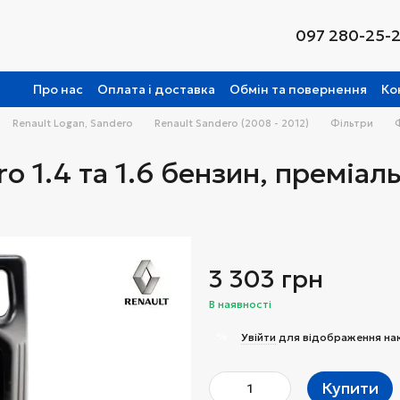
097 280-25-
Про нас
Оплата і доставка
Обмін та повернення
Ко
Renault Logan, Sandero
Renault Sandero (2008 - 2012)
Фільтри
Ф
 1.4 та 1.6 бензин, преміал
3 303 грн
В наявності
%
Увійти
для відображення на
Купити