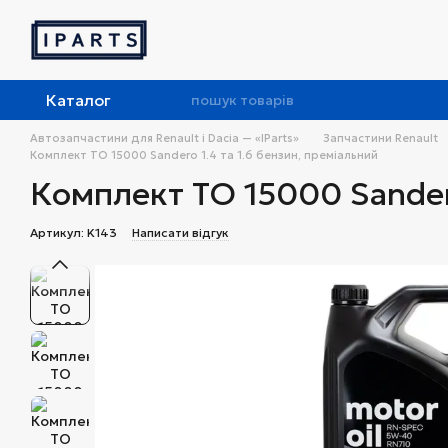
Перейти до основного контенту
Каталог
Автозапчастини для Renault і Dacia — «IParts»
Запчастини Renault
Комплект ТО 15000 Sandero 1.4 та 1.6 бензин, преміальний
Комплект ТО 15000 Sandero
Артикул: K143
Написати відгук