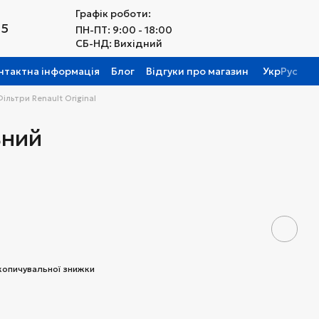
Графік роботи:
25
ПН-ПТ: 9:00 - 18:00
СБ-НД: Вихідний
нтактна інформація
Блог
Відгуки про магазин
Укр
Рус
ільтри Renault Original
ьний
копичувальної знижки