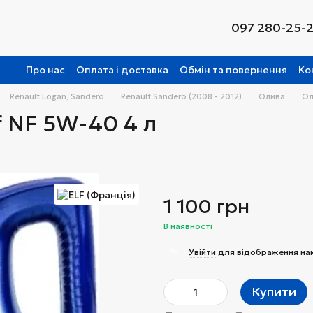
097 280-25-
Про нас
Оплата і доставка
Обмін та повернення
Ко
Renault Logan, Sandero
Renault Sandero (2008 - 2012)
Олива
Ол
f NF 5W-40 4 л
1 100 грн
В наявності
%
Увійти
для відображення на
Купити