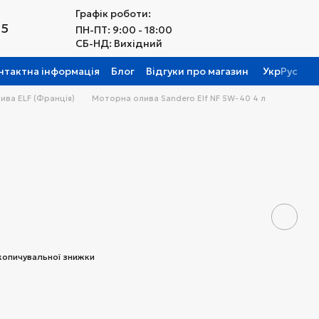
Графік роботи:
25
ПН-ПТ: 9:00 - 18:00
СБ-НД: Вихідний
нтактна інформація
Блог
Відгуки про магазин
Укр
Рус
ива ELF (Франція)
Моторна олива Sandero Elf NF 5W-40 4 л
копичувальної знижки