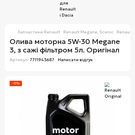
Запчастини Renault
Renault Megane, Scenic
Renault 
Олива моторна 5W-30 Megane
3, з сажі фільтром 5л. Оригінал
Артикул:
7711943687
Написати відгук
−11%