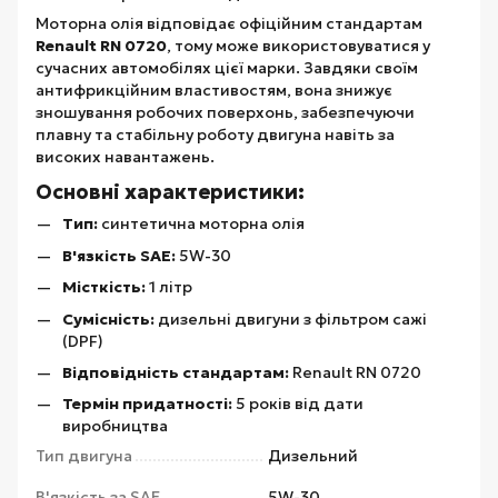
Моторна олія відповідає офіційним стандартам
Renault RN 0720
, тому може використовуватися у
сучасних автомобілях цієї марки. Завдяки своїм
антифрикційним властивостям, вона знижує
зношування робочих поверхонь, забезпечуючи
плавну та стабільну роботу двигуна навіть за
високих навантажень.
Основні характеристики:
Тип:
синтетична моторна олія
В'язкість SAE:
5W-30
Місткість:
1 літр
Сумісність:
дизельні двигуни з фільтром сажі
(DPF)
Відповідність стандартам:
Renault RN 0720
Термін придатності:
5 років від дати
виробництва
Тип двигуна
Дизельний
В'язкість за SAE
5W-30