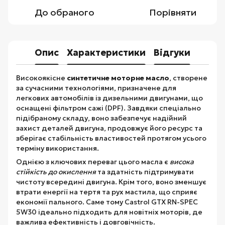
До обраного
Порівняти
Опис
Характеристики
Відгуки
Високоякісне
синтетичне моторне масло
, створене
за сучасними технологіями, призначене для
легкових автомобілів із дизельними двигунами, що
оснащені фільтром сажі (DPF). Завдяки спеціально
підібраному складу, воно забезпечує надійний
захист деталей двигуна, продовжує його ресурс та
зберігає стабільність властивостей протягом усього
терміну використання.
Однією з ключових переваг цього масла є
висока
стійкість до окислення
та здатність підтримувати
чистоту всередині двигуна. Крім того, воно зменшує
втрати енергії на тертя та рух мастила, що сприяє
економії пального. Саме тому Castrol GTX RN-SPEC
5W30 ідеально підходить для новітніх моторів, де
важлива ефективність і довговічність.