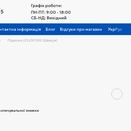
Графік роботи:
25
ПН-ПТ: 9:00 - 18:00
СБ-НД: Вихідний
нтактна інформація
Блог
Відгуки про магазин
Укр
Рус
а
Підвіска LESJOFORS (Швеція)
копичувальної знижки