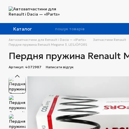
Перейти до основного контенту
Каталог
Автозапчастини для Renault і Dacia — «IParts»
Запчастини Renault
Пердня пружина Renault Megane 3, LESJÖFORS
Пердня пружина Renault 
Артикул: 4072987
Написати відгук