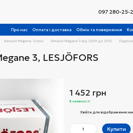
097 280-25-
Про нас
Оплата і доставка
Обмін та повернення
Ко
Renault Megane, Scenic
Renault Megane 3 від 2009 до 2015
Підвіск
Megane 3, LESJÖFORS
1 452 грн
В наявності
%
Увійти
для відображення на
Купити