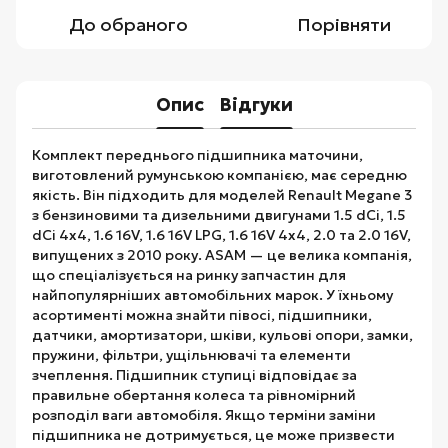
До обраного
Порівняти
Опис
Відгуки
Комплект переднього підшипника маточини,
виготовлений румунською компанією, має середню
якість. Він підходить для моделей Renault Megane 3
з бензиновими та дизельними двигунами 1.5 dCi, 1.5
dCi 4x4, 1.6 16V, 1.6 16V LPG, 1.6 16V 4x4, 2.0 та 2.0 16V,
випущених з 2010 року. ASAM — це велика компанія,
що спеціалізується на ринку запчастин для
найпопулярніших автомобільних марок. У їхньому
асортименті можна знайти півосі, підшипники,
датчики, амортизатори, шківи, кульові опори, замки,
пружини, фільтри, ущільнювачі та елементи
зчеплення. Підшипник ступиці відповідає за
правильне обертання колеса та рівномірний
розподіл ваги автомобіля. Якщо терміни заміни
підшипника не дотримується, це може призвести