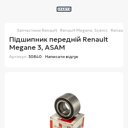
Запчастини Renault
Renault Megane, Scenic
Renault 
Підшипник передній Renault
Megane 3, ASAM
Артикул:
30840
Написати відгук