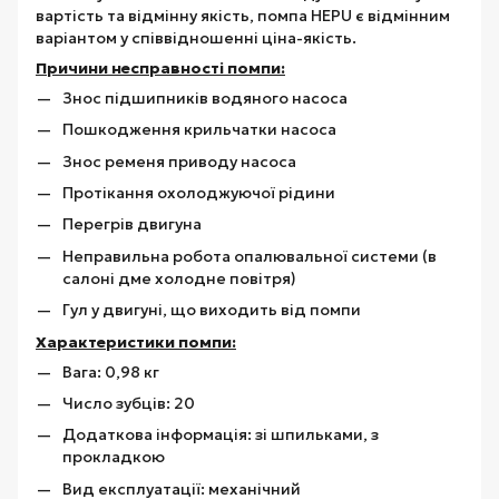
вартість та відмінну якість, помпа HEPU є відмінним
варіантом у співвідношенні ціна-якість.
Причини несправності помпи:
Знос підшипників водяного насоса
Пошкодження крильчатки насоса
Знос ременя приводу насоса
Протікання охолоджуючої рідини
Перегрів двигуна
Неправильна робота опалювальної системи (в
салоні дме холодне повітря)
Гул у двигуні, що виходить від помпи
Характеристики помпи:
Вага: 0,98 кг
Число зубців: 20
Додаткова інформація: зі шпильками, з
прокладкою
Вид експлуатації: механічний