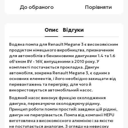
До обраного
Порівняти
Опис
Відгуки
Водяна помпа для Renault Megane 3 є високоякісним
продуктом німецького виробництва, призначеним
для автомобілів з бензиновими двигунами 1.4 та 1.6
об'ємом 8V - 16V, випущеними з 2010 року. У
комплекті постачається прокладка. Двигун
автомобіля, зокрема Renault Megane 3, є одним з
основних елементів, і його необхідно захищати від
перевантажень та перегріву, для чого й
використовується автомобільний насос.
Водяний насос виконує функцію охолодження
двигуна, перекачуючи охолоджуючу рідину.
Принцип роботи помпи простий: завдяки цій рідині,
двигун не перегрівається. Помпа від компанії HEPU
виготовлена з високоякісного алюмінію і за якістю
не поступається аналогам. З огляду на невисоку