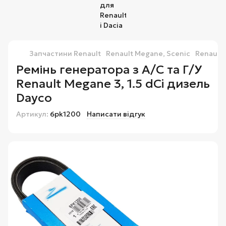
Запчастини Renault
Renault Megane, Scenic
Renault 
Ремінь генератора з А/С та Г/У
Renault Megane 3, 1.5 dCi дизель
Dayco
Артикул:
6pk1200
Написати відгук