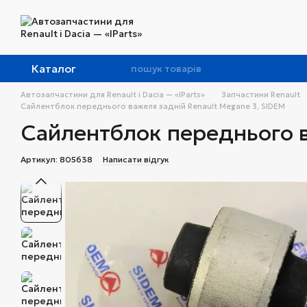
Перейти до основного контенту
Каталог
Автозапчастини для Renault і Dacia — «IParts»
Запчастини Renault
Сайлентблок переднього важеля задній Renault Megane 3, SIDEM
Сайлентблок переднього в
Артикул: 805638
Написати відгук