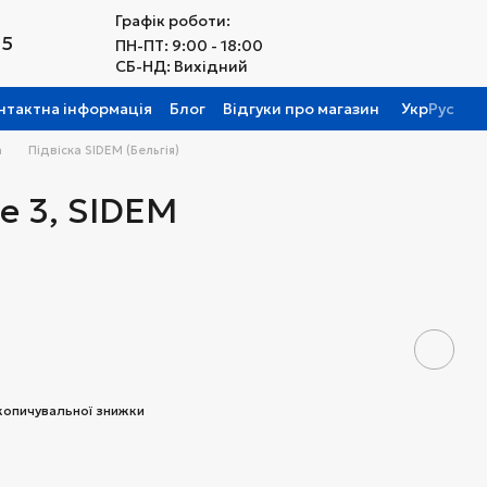
Графік роботи:
25
ПН-ПТ: 9:00 - 18:00
СБ-НД: Вихідний
нтактна інформація
Блог
Відгуки про магазин
Укр
Рус
а
Підвіска SIDEM (Бельгія)
e 3, SIDEM
копичувальної знижки