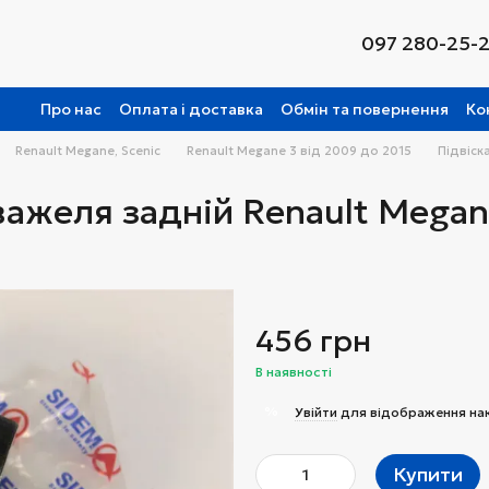
097 280-25-
Про нас
Оплата і доставка
Обмін та повернення
Ко
Renault Megane, Scenic
Renault Megane 3 від 2009 до 2015
Підвіск
ажеля задній Renault Megan
456 грн
В наявності
%
Увійти
для відображення на
Купити