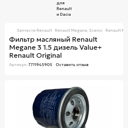
Запчасти Renault
Renault Megane, Scenic
Renault Me
Фильтр масляный Renault
Megane 3 1.5 дизель Value+
Renault Original
Артикул:
7711945905
Оставить отзыв