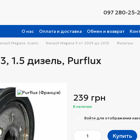
097 280-25-
О нас
Оплата и доставка
Обмен и возврат
Кон
enault Megane, Scenic
Renault Megane 3 от 2009 до 2015
Фильтры
 1.5 дизель, Purflux
239 грн
В наличии
%
Войти
для отображения нак
Купить