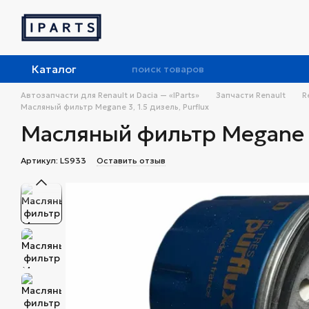
Перейти к основному контенту
Каталог
Автозапчасти для Renault и Dacia — «IParts»
Запчасти Renault
R
Масляный фильтр Megane 3, 1.5 дизель, Purflux
Масляный фильтр Megane 3,
Артикул: LS933
Оставить отзыв