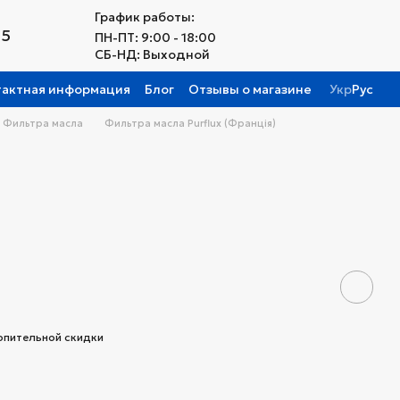
График работы:
25
ПН-ПТ: 9:00 - 18:00
СБ-НД: Выходной
тактная информация
Блог
Отзывы о магазине
Укр
Рус
Фильтра масла
Фильтра масла Purflux (Франція)
опительной скидки