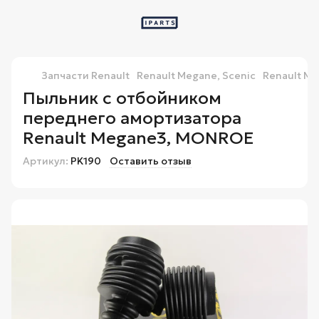
Запчасти Renault
Renault Megane, Scenic
Renault Me
Пыльник с отбойником
переднего амортизатора
Renault Megane3, MONROE
Артикул:
PK190
Оставить отзыв