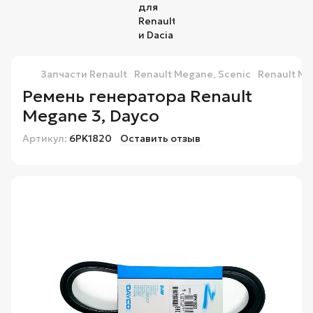
Запчасти Renault
Renault Megane, Scenic
Renault Me
Ремень генератора Renault
Megane 3, Dayco
Артикул:
6PK1820
Оставить отзыв