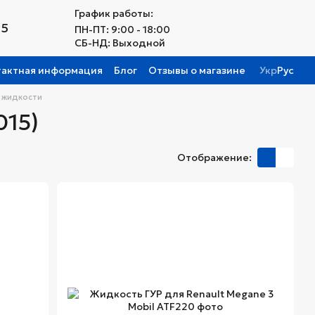
График работы:
25
ПН-ПТ: 9:00 - 18:00
СБ-НД: Выходной
тактная информация
Блог
Отзывы о магазине
Укр
Рус
 жидкости
015)
Отображение: