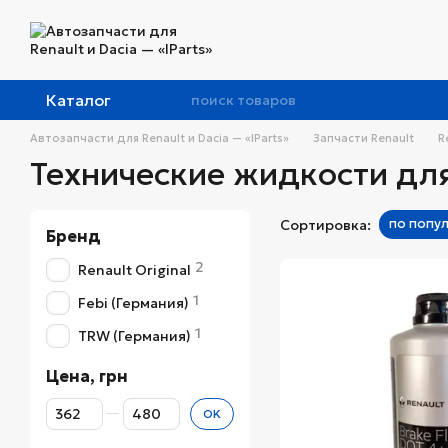
Перейти к основному контенту
Каталог
Автозапчасти для Renault и Dacia — «IParts»
Запчасти Renault
R
Технические жидкости для
по попу
Сортировка:
Бренд
2
Renault Original
1
Febi (Германия)
1
TRW (Германия)
Цена, грн
От Цена, грн
До Цена, грн
OK