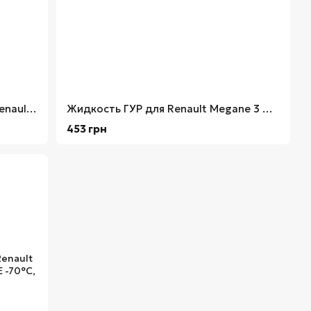
Антифриз концентрат желтый Renault Megane 3 1.5L FEBI
Жидкость ГУР для Renault Megane 3 Mobil
453 грн