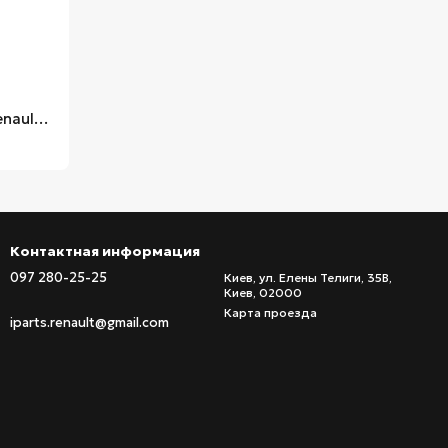
Антифриз концентрат (синий) Renault Megane 3, Renault Glaceol RX Type E -70°С, 1 л
Контактная информация
097 280-25-25
Киев, ул. Елены Телиги, 35В,
Киев, 02000
Карта проезда
iparts.renault@gmail.com