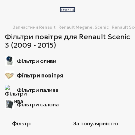
Запчастини Renault
Renault Megane, Scenic
Renault Sc
Фільтри повітря для Renault Scenic
3 (2009 - 2015)
Фільтри оливи
Фільтри повітря
Фільтри палива
Фільтри салона
Фільтр
За популярністю