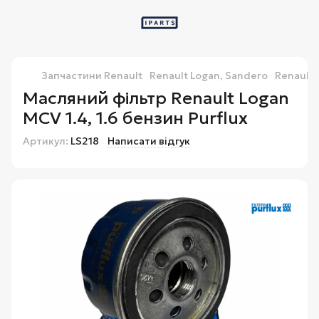
Запчастини Renault
Renault Logan, Sandero
Renault 
Масляний фільтр Renault Logan
MCV 1.4, 1.6 бензин Purflux
Артикул:
LS218
Написати відгук